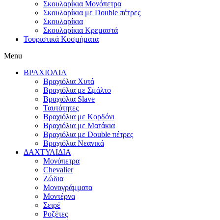
Σκουλαρίκια Μονόπετρα
Σκουλαρίκια με Double πέτρες
Σκουλαρίκια
Σκουλαρίκια Κρεμαστά
Τουριστικά Κοσμήματα
Menu
ΒΡΑΧΙΟΛΙΑ
Βραχιόλια Χυτά
Βραχιόλια με Σμάλτο
Βραχιόλια Slave
Ταυτότητες
Βραχιόλια με Κορδόνι
Βραχιόλια με Ματάκια
Βραχιόλια με Double πέτρες
Βραχιόλια Νεανικά
ΔΑΧΤΥΛΙΔΙΑ
Μονόπετρα
Chevalier
Ζώδια
Μονογράμματα
Μοντέρνα
Σειρέ
Ροζέτες