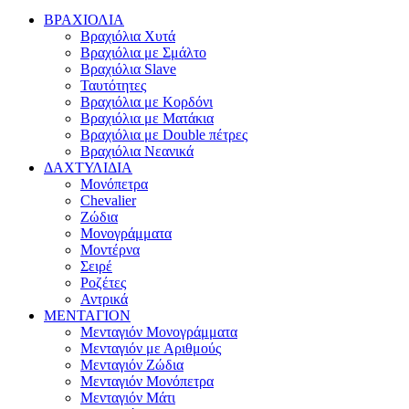
ΒΡΑΧΙΟΛΙΑ
Βραχιόλια Χυτά
Βραχιόλια με Σμάλτο
Βραχιόλια Slave
Ταυτότητες
Βραχιόλια με Κορδόνι
Βραχιόλια με Ματάκια
Βραχιόλια με Double πέτρες
Βραχιόλια Νεανικά
ΔΑΧΤΥΛΙΔΙΑ
Μονόπετρα
Chevalier
Ζώδια
Μονογράμματα
Μοντέρνα
Σειρέ
Ροζέτες
Αντρικά
ΜΕΝΤΑΓΙΟΝ
Μενταγιόν Μονογράμματα
Μενταγιόν με Αριθμούς
Μενταγιόν Ζώδια
Μενταγιόν Μονόπετρα
Μενταγιόν Μάτι