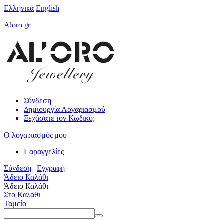
Ελληνικά
English
Aloro.gr
Σύνδεση
Δημιουργία Λογαριασμού
Ξεχάσατε τον Κωδικό;
Ο λογαριασμός μου
Παραγγελίες
Σύνδεση
|
Εγγραφή
Άδειο Καλάθι
Άδειο Καλάθι
Στο Καλάθι
Ταμείο