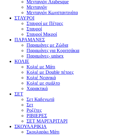
Μενταγιόν Arabesque
Μενταγιόν
Μενταγιόν Κωνσταντινάτα
ΣΤΑΥΡΟΙ
Σταυροί με Πέτρες
Σταυροί
Σταυροί Μικροί
ΠΑΡΑΜΑΝΕΣ
Παραμάνες με Ζώδια
Παραμάνες για Κοριτσάκια
Παραμάνες- unisex
ΚΟΛΙΕ
Κολιέ με Μάτι
Κολιέ με Double πέτρες
Κολιέ Νεανικά
Κολιέ με σμάλτο
Χαρακτικά
ΣΕΤ
Σετ Καδενωτά
Σετ
Ροζέτες
ΡΙΒΙΕΡΕΣ
ΣΕΤ ΜΑΡΓΑΡΙΤΑΡΙ
ΣΚΟΥΛΑΡΙΚΙΑ
Σκουλαρίκι Μάτι