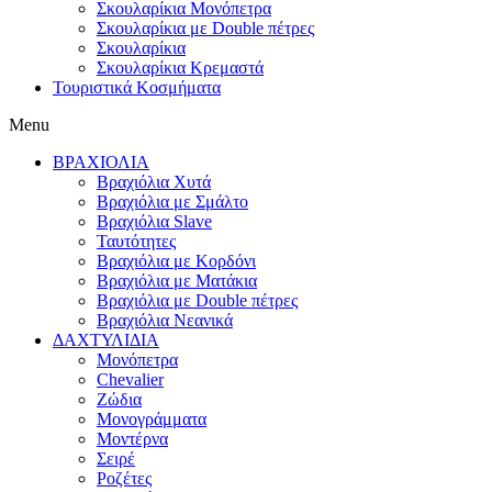
Σκουλαρίκια Μονόπετρα
Σκουλαρίκια με Double πέτρες
Σκουλαρίκια
Σκουλαρίκια Κρεμαστά
Τουριστικά Κοσμήματα
Menu
ΒΡΑΧΙΟΛΙΑ
Βραχιόλια Χυτά
Βραχιόλια με Σμάλτο
Βραχιόλια Slave
Ταυτότητες
Βραχιόλια με Κορδόνι
Βραχιόλια με Ματάκια
Βραχιόλια με Double πέτρες
Βραχιόλια Νεανικά
ΔΑΧΤΥΛΙΔΙΑ
Μονόπετρα
Chevalier
Ζώδια
Μονογράμματα
Μοντέρνα
Σειρέ
Ροζέτες