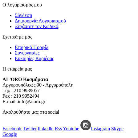
Ο λογαριασμός μου
Σύνδεση
Δημιουργία Λογαριασμού
Ξεχάσατε τον Κωδικό;
Σχετικά με μας
Εταιρικό Προφίλ
Συνεργασίες
Ευκαιρίες Καριέρας
Η εταιρεία μας
AL'ORO Κοσμήματα
Αργυρουπόλεως 90 - Αργυρούπολη
Τηλ : 210 9939057
Fax : 210 9952494
E-mail :info@aloro.gr
Ακολουθήστε μας στα social
Facebook
Twitter
linkedln
Rss
Youtube
Instagram
Skype
Google