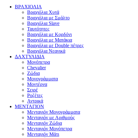
ΒΡΑΧΙΟΛΙΑ
Βραχιόλια Χυτά
Βραχιόλια με Σμάλτο
Βραχιόλια Slave
Ταυτότητες
Βραχιόλια με Κορδόνι
Βραχιόλια με Ματάκια
Βραχιόλια με Double πέτρες
Βραχιόλια Νεανικά
ΔΑΧΤΥΛΙΔΙΑ
Μονόπετρα
Chevalier
Ζώδια
Μονογράμματα
Μοντέρνα
Σειρέ
Ροζέτες
Αντρικά
ΜΕΝΤΑΓΙΟΝ
Μενταγιόν Μονογράμματα
Μενταγιόν με Αριθμούς
Μενταγιόν Ζώδια
Μενταγιόν Μονόπετρα
Μενταγιόν Μάτι