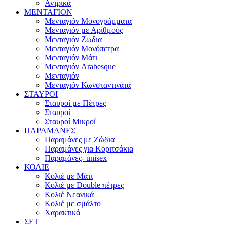
Αντρικά
ΜΕΝΤΑΓΙΟΝ
Μενταγιόν Μονογράμματα
Μενταγιόν με Αριθμούς
Μενταγιόν Ζώδια
Μενταγιόν Μονόπετρα
Μενταγιόν Μάτι
Μενταγιόν Arabesque
Μενταγιόν
Μενταγιόν Κωνσταντινάτα
ΣΤΑΥΡΟΙ
Σταυροί με Πέτρες
Σταυροί
Σταυροί Μικροί
ΠΑΡΑΜΑΝΕΣ
Παραμάνες με Ζώδια
Παραμάνες για Κοριτσάκια
Παραμάνες- unisex
ΚΟΛΙΕ
Κολιέ με Μάτι
Κολιέ με Double πέτρες
Κολιέ Νεανικά
Κολιέ με σμάλτο
Χαρακτικά
ΣΕΤ