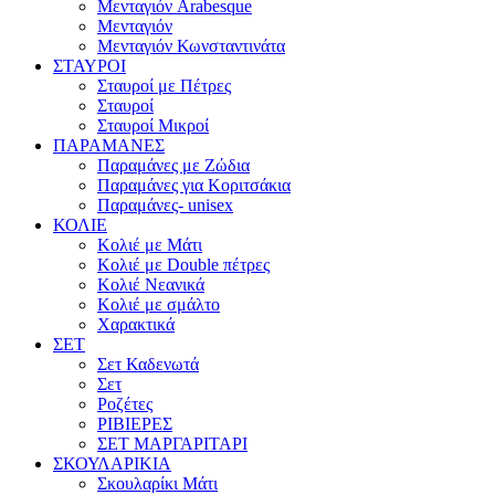
Μενταγιόν Arabesque
Μενταγιόν
Μενταγιόν Κωνσταντινάτα
ΣΤΑΥΡΟΙ
Σταυροί με Πέτρες
Σταυροί
Σταυροί Μικροί
ΠΑΡΑΜΑΝΕΣ
Παραμάνες με Ζώδια
Παραμάνες για Κοριτσάκια
Παραμάνες- unisex
ΚΟΛΙΕ
Κολιέ με Μάτι
Κολιέ με Double πέτρες
Κολιέ Νεανικά
Κολιέ με σμάλτο
Χαρακτικά
ΣΕΤ
Σετ Καδενωτά
Σετ
Ροζέτες
ΡΙΒΙΕΡΕΣ
ΣΕΤ ΜΑΡΓΑΡΙΤΑΡΙ
ΣΚΟΥΛΑΡΙΚΙΑ
Σκουλαρίκι Μάτι