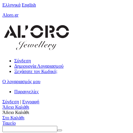
Ελληνικά
English
Aloro.gr
Σύνδεση
Δημιουργία Λογαριασμού
Ξεχάσατε τον Κωδικό;
Ο λογαριασμός μου
Παραγγελίες
Σύνδεση
|
Εγγραφή
Άδειο Καλάθι
Άδειο Καλάθι
Στο Καλάθι
Ταμείο